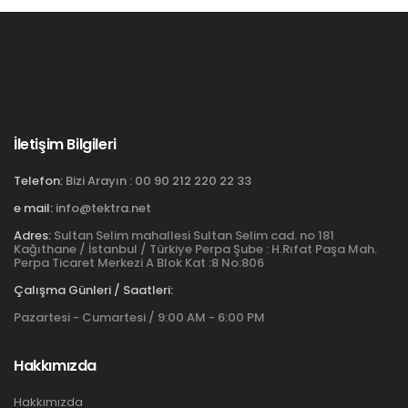
İletişim Bilgileri
Telefon:
Bizi Arayın : 00 90 212 220 22 33
e mail:
info@tektra.net
Adres:
Sultan Selim mahallesi Sultan Selim cad. no 181
Kağıthane / İstanbul / Türkiye Perpa Şube : H.Rıfat Paşa Mah.
Perpa Ticaret Merkezi A Blok Kat :8 No:806
Çalışma Günleri / Saatleri:
Pazartesi - Cumartesi / 9:00 AM - 6:00 PM
Hakkımızda
Hakkımızda