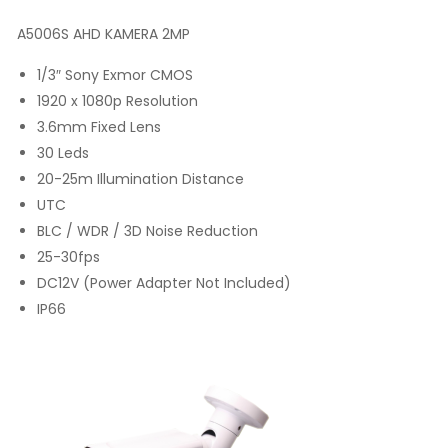
A5006S AHD KAMERA 2MP
1/3″ Sony Exmor CMOS
1920 x 1080p Resolution
3.6mm Fixed Lens
30 Leds
20-25m Illumination Distance
UTC
BLC / WDR / 3D Noise Reduction
25-30fps
DC12V (Power Adapter Not Included)
IP66