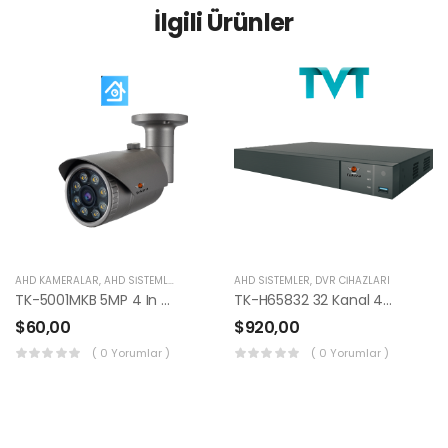
İlgili Ürünler
AHD KAMERALAR
,
AHD SISTEMLER
AHD SISTEMLER
,
DVR CIHAZLARI
TK-5001MKB 5MP 4 In 1 Bullet Kamera (AHD + TVI + CVI + CVBS)
TK-H65832 32 Kanal 4X8 TB HDD 5 In 1 H.265 Kayıt Cihazı
$
60,00
$
920,00
( 0 Yorumlar )
( 0 Yorumlar )