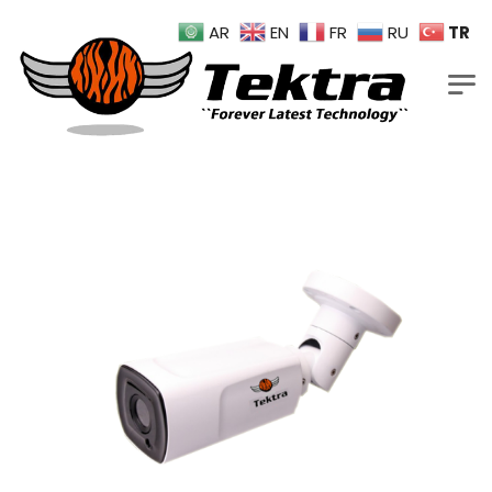
TR
AR
EN
FR
RU